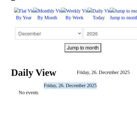
FEEDBACK
By Year
By Month
By Week
Today
Jump to mont
KONTAKT
IMPRESSUM
Jump to month
DATENSCHUTZERKLÄRUNG
Daily View
Friday, 26. December 2025
Friday, 26. December 2025
No events