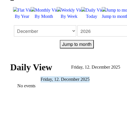
FEEDBACK
By Year
By Month
By Week
Today
Jump to mont
KONTAKT
IMPRESSUM
Jump to month
DATENSCHUTZERKLÄRUNG
Daily View
Friday, 12. December 2025
Friday, 12. December 2025
No events